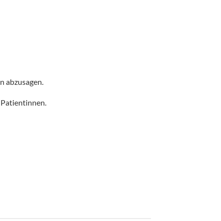
nn abzusagen.
 Patientinnen.