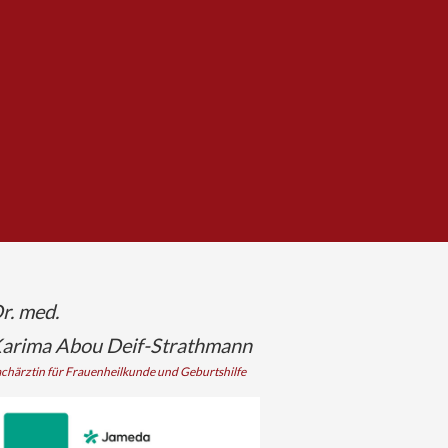
r. med.
arima Abou Deif-Strathmann
chärztin für Frauenheilkunde und Geburtshilfe